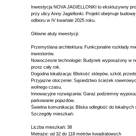
Inwestycja NOVA JAGIELLONKI to ekskluzywny proj
przy ulicy Anny Jagiellonki. Projekt obejmuje budo
odbioru w IV kwartale 2025 roku.
Główne atuty inwestycji:
Przemyślana architektura: Funkcjonalne rozkłady mies
inwestorów.
Nowoczesne technologie: Budynek wyposażony w no
przez cały rok.
Dogodna lokalizacja: Bliskość sklepów, szkół, przed
Przyjazne otoczenie: Sąsiedztwo ścieżek rowerowyc
wolnego czasu.
Innowacyjne rozwiązania: Garaż podziemny wypos
parkowanie pojazdów.
Świetna komunikacja: Bliska odległość do lokalnyc
Szczegóły mieszkań:
Liczba mieszkań: 38
Metraże: od 32 do 118 metrów kwadratowych