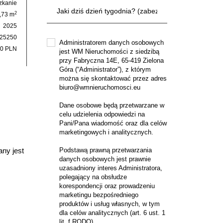
zkanie
2
,73 m
2025
25250
Administratorem danych osobowych
00 PLN
jest WM Nieruchomości z siedzibą
przy Fabryczna 14E, 65-419 Zielona
Góra (“Administrator”), z którym
można się skontaktować przez adres
biuro@wmnieruchomosci.eu
Dane osobowe będą przetwarzane w
celu udzielenia odpowiedzi na
Pani/Pana wiadomość oraz dla celów
marketingowych i analitycznych.
any jest
Podstawą prawną przetwarzania
danych osobowych jest prawnie
uzasadniony interes Administratora,
polegający na obsłudze
korespondencji oraz prowadzeniu
marketingu bezpośredniego
produktów i usług własnych, w tym
dla celów analitycznych (art. 6 ust. 1
lit. f RODO).