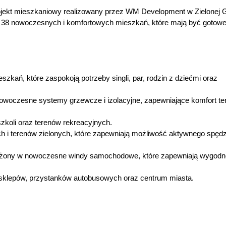
ekt mieszkaniowy realizowany przez WM Development w Zielonej 
wę 38 nowoczesnych i komfortowych mieszkań, które mają być gotow
zkań, które zaspokoją potrzeby singli, par, rodzin z dziećmi oraz
woczesne systemy grzewcze i izolacyjne, zapewniające komfort te
szkoli oraz terenów rekreacyjnych.
h i terenów zielonych, które zapewniają możliwość aktywnego spęd
ażony w nowoczesne windy samochodowe, które zapewniają wygodn
h sklepów, przystanków autobusowych oraz centrum miasta.