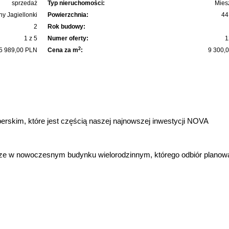
sprzedaż
Typ nieruchomości:
Mies
ny Jagiellonki
Powierzchnia:
44
2
Rok budowy:
1 z 5
Numer oferty:
1
2
5 989,00 PLN
Cena za m
:
9 300,
rskim, które jest częścią naszej najnowszej inwestycji NOVA
ętrze w nowoczesnym budynku wielorodzinnym, którego odbiór planow