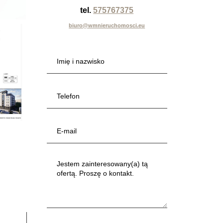
tel.
575767375
biuro@wmnieruchomosci.eu