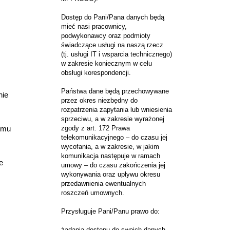
Dostęp do Pani/Pana danych będą
mieć nasi pracownicy,
podwykonawcy oraz podmioty
świadczące usługi na naszą rzecz
(tj. usługi IT i wsparcia technicznego)
w zakresie koniecznym w celu
obsługi korespondencji.
Państwa dane będą przechowywane
nie
przez okres niezbędny do
rozpatrzenia zapytania lub wniesienia
sprzeciwu, a w zakresie wyrażonej
emu
zgody z art. 172 Prawa
telekomunikacyjnego – do czasu jej
wycofania, a w zakresie, w jakim
komunikacja następuje w ramach
e
umowy – do czasu zakończenia jej
wykonywania oraz upływu okresu
przedawnienia ewentualnych
roszczeń umownych.
Przysługuje Pani/Panu prawo do:
żądania dostępu do swoich danych