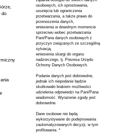
osobowych, ich sprostowania,
Górze,
usunięcia lub ograniczenia
e do
przetwarzania, a także prawo do
przenoszenia danych,
wniesienia w dowolnym momencie
sprzeciwu wobec przetwarzania
Pani/Pana danych osobowych z
przyczyn związanych ze szczególną
sytuacją,
wniesienia skargi do organu
rmiczny
nadzorczego, tj. Prezesa Urzędu
Ochrony Danych Osobowych.
Podanie danych jest dobrowolne,
zania
jednak ich niepodanie będzie
skutkowało brakiem możliwości
udzielenia odpowiedzi na Pani/Pana
e
wiadomość. Wyrażenie zgody jest
dobrowolne.
Dane osobowe nie będą
wykorzystywane do podejmowania
zautomatyzowanych decyzji, w tym
profilowania. *