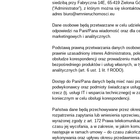
siedzibą przy Fabryczna 14E, 65-419 Zielona G
(“Administrator”), z którym można się skontakt
adres biuro@wmnieruchomosci.eu
Dane osobowe będą przetwarzane w celu udziel
odpowiedzi na Pani/Pana wiadomość oraz dla c
marketingowych i analitycznych.
Podstawą prawną przetwarzania danych osobow
prawnie uzasadniony interes Administratora, pol
obsłudze korespondencji oraz prowadzeniu mark
bezpośredniego produktów i usług własnych, w 
analitycznych (art. 6 ust. 1 lit. f RODO).
Dostęp do Pani/Pana danych będą mieć nasi pr
podwykonawcy oraz podmioty świadczące usług
rzecz (tj. usługi IT i wsparcia technicznego) w z
koniecznym w celu obsługi korespondencji.
Państwa dane będą przechowywane przez okres
rozpatrzenia zapytania lub wniesienia sprzeciwu
wyrażonej zgody z art. 172 Prawa telekomunika
czasu jej wycofania, a w zakresie, w jakim kom
następuje w ramach umowy – do czasu zakończe
wykonywania oraz upływu okresu przedawnienia