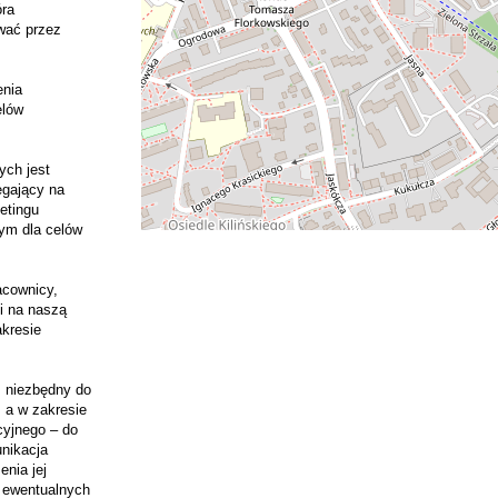
óra
ować przez
enia
elów
ych jest
egający na
etingu
tym dla celów
acownicy,
i na naszą
akresie
 niezbędny do
, a w zakresie
cyjnego – do
unikacja
nia jej
 ewentualnych