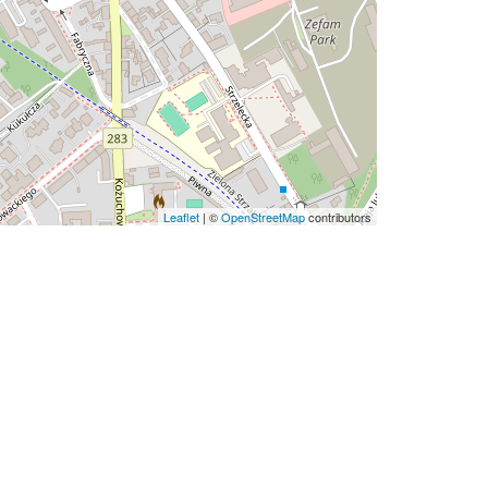
Leaflet
| ©
OpenStreetMap
contributors