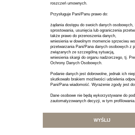
roszczeń umownych.
Przysługuje Pani/Panu prawo do:
żądania dostępu do swoich danych osobowych, 
sprostowania, usunięcia lub ograniczenia przetw
także prawo do przenoszenia danych,
wniesienia w dowolnym momencie sprzeciwu w
przetwarzania Pani/Pana danych osobowych z 
związanych ze szczególną sytuacją,
wniesienia skargi do organu nadzorczego, tj. P
Ochrony Danych Osobowych.
Podanie danych jest dobrowolne, jednak ich nie
skutkowało brakiem możliwości udzielenia odpo
Pani/Pana wiadomość. Wyrażenie zgody jest do
Dane osobowe nie będą wykorzystywane do po
zautomatyzowanych decyzji, w tym profilowania.