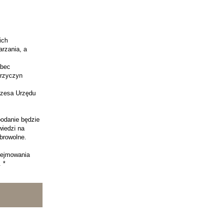
ich
arzania, a
obec
przyczyn
rezesa Urzędu
podanie będzie
wiedzi na
browolne.
dejmowania
 *