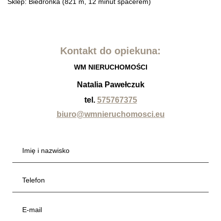
Sklep: Biedronka (821 m, 12 minut spacerem)
Kontakt do opiekuna:
WM NIERUCHOMOŚCI
Natalia Pawełczuk
tel.
575767375
biuro@wmnieruchomosci.eu