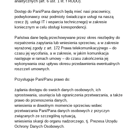
analitycznych (art. 6 ust. 1 lit. f RODO).
Dostęp do Pani/Pana danych będą mieć nasi pracownicy,
podwykonawcy oraz podmioty świadczące usługi na naszą
rzecz (tj. usługi IT i wsparcia technicznego) w zakresie
koniecznym w celu obsługi korespondencji.
Państwa dane będą przechowywane przez okres niezbędny do
rozpatrzenia zapytania lub wniesienia sprzeciwu, a w zakresie
wyrażonej zgody z art. 172 Prawa telekomunikacyjnego – do
czasu jej wycofania, a w zakresie, w jakim komunikacja
następuje w ramach umowy – do czasu zakończenia jej
wykonywania oraz upływu okresu przedawnienia ewentualnych
roszczeń umownych.
Przysługuje Pani/Panu prawo do:
żądania dostępu do swoich danych osobowych, ich
sprostowania, usunięcia lub ograniczenia przetwarzania, a także
prawo do przenoszenia danych,
wniesienia w dowolnym momencie sprzeciwu wobec
przetwarzania Pani/Pana danych osobowych z przyczyn
związanych ze szczególną sytuacją,
wniesienia skargi do organu nadzorczego, tj. Prezesa Urzędu
Ochrony Danych Osobowych.